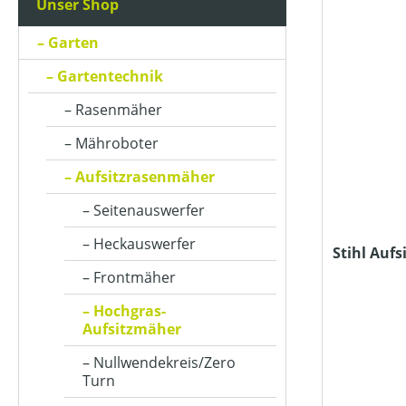
Unser Shop
ARBEITSBREITE (IN CM)
Garten
Gartentechnik
ARBEITSSTUFENANZAHL
Rasenmäher
Mähroboter
AUSWURFART
Aufsitzrasenmäher
Seitenauswerfer
BETRIEBSART
Heckauswerfer
Stihl Auf
Frontmäher
FAHRANTRIEBSART
Hochgras-
Aufsitzmäher
FANGSACKVOLUMEN MAX (IN L)
Nullwendekreis/Zero
Turn