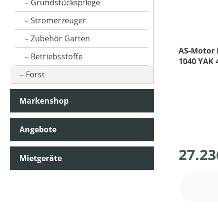
Grundstückspflege
Stromerzeuger
MOTORLEISTUNG (IN UMDREHUNGEN/MIN)
Zubehör Garten
AS-Motor 
Betriebsstoffe
1040 YAK 
MOTORLEISTUNG (IN KW)
Forst
MOTORTYP (HERSTELLERBEZEICHNUNG)
Markenshop
Angebote
MULCHFUNKTION
27.23
Mietgeräte
MÄHWERKTYP
SCHNITTHÖHE MIN-MAX (IN MM)