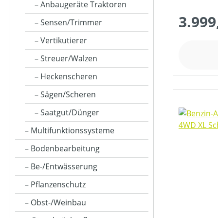
FARBE (GERÄT)
Anbaugeräte Traktoren
3.999
Sensen/Trimmer
FLÄCHENLEISTUNG MAX (IN M²)
Vertikutierer
Streuer/Walzen
GESCHWINDIGKEIT MAX (IN KM/H)
Heckenscheren
Sägen/Scheren
HUBRAUM (IN CM³)
Saatgut/Dünger
Multifunktionssysteme
KLASSIFIZIERUNG
Bodenbearbeitung
Be-/Entwässerung
MOTOR-ZYLINDERANZAHL
Pflanzenschutz
Obst-/Weinbau
MOTORLEISTUNG (IN PS)