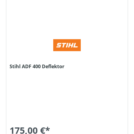
Stihl ADF 400 Deflektor
175,00 €*