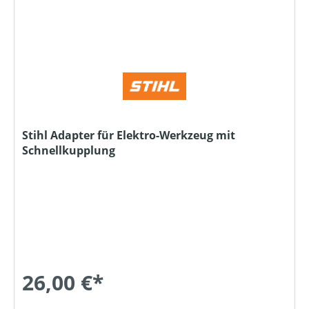
Stihl Adapter für Elektro-Werkzeug mit
Schnellkupplung
26,00 €*