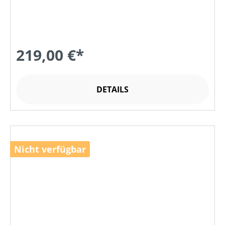
219,00 €*
DETAILS
Nicht verfügbar