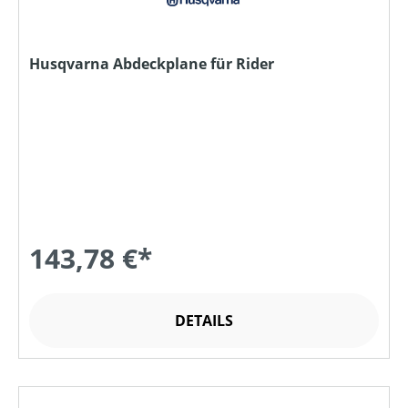
Husqvarna Abdeckplane für Rider
143,78 €*
DETAILS