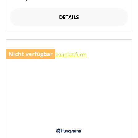
DETAILS
Nicht verfügbar