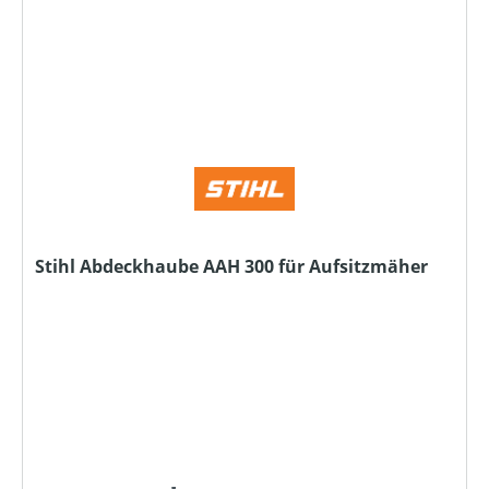
Stihl Abdeckhaube AAH 300 für Aufsitzmäher