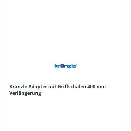
Kränzle Adapter mit Griffschalen 400 mm
Verlängerung