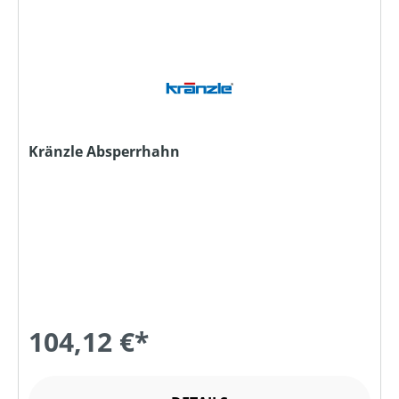
Kränzle Absperrhahn
104,12 €*