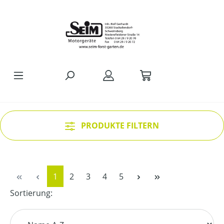
Zum Hauptinhalt springen
PRODUKTE FILTERN
Seite
Seite
Seite
Seite
Seite
1
2
3
4
5
Sortierung: