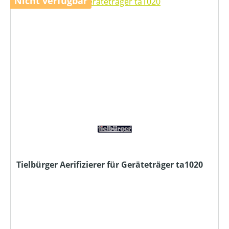
Nicht verfügbar
Tielbürger Aerifizierer für Geräteträger ta1020