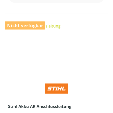
Nicht verfügbar
Stihl Akku AR Anschlussleitung