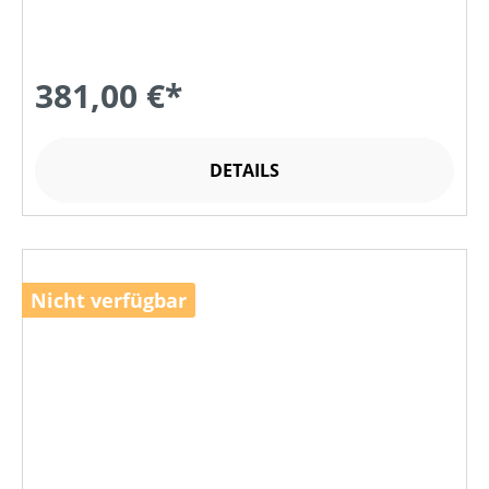
381,00 €*
DETAILS
Nicht verfügbar