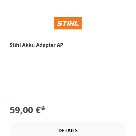
Stihl Akku Adapter AP
59,00 €*
DETAILS