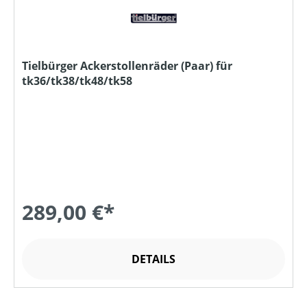
Tielbürger Ackerstollenräder (Paar) für
tk36/tk38/tk48/tk58
289,00 €*
DETAILS