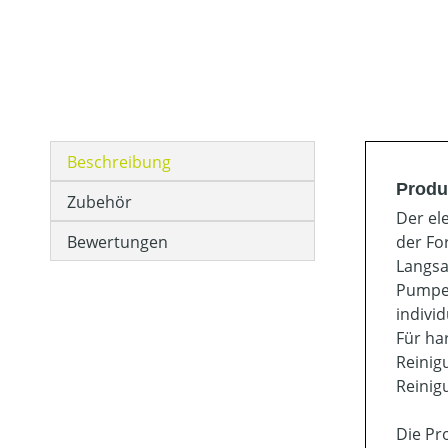
Beschreibung
Produ
Zubehör
Der el
Bewertungen
der Fo
Langsa
Pumpen
indivi
Für ha
Reinig
Reinig
Die Pr