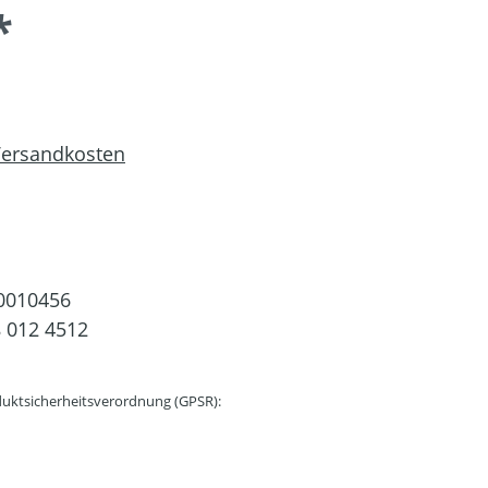
*
 Versandkosten
0010456
 012 4512
uktsicherheitsverordnung (GPSR):