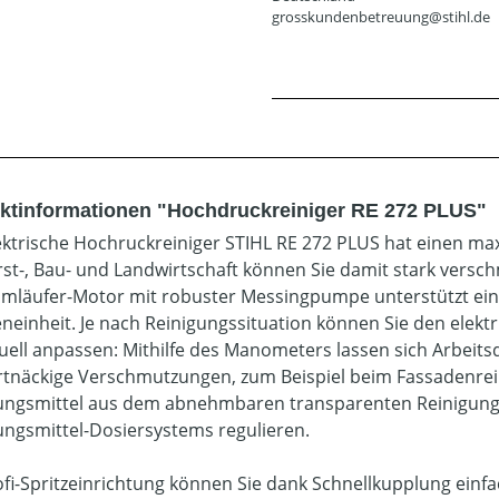
grosskundenbetreuung@stihl.de
ktinformationen "Hochdruckreiniger RE 272 PLUS"
ektrische Hochruckreiniger STIHL RE 272 PLUS hat einen max
rst-, Bau- und Landwirtschaft können Sie damit stark versch
mläufer-Motor mit robuster Messingpumpe unterstützt ein
einheit. Je nach Reinigungssituation können Sie den elekt
duell anpassen: Mithilfe des Manometers lassen sich Arbeit
rtnäckige Verschmutzungen, zum Beispiel beim Fassadenrei
ungsmittel aus dem abnehmbaren transparenten Reinigungs
ungsmittel-Dosiersystems regulieren.
ofi-Spritzeinrichtung können Sie dank Schnellkupplung einf