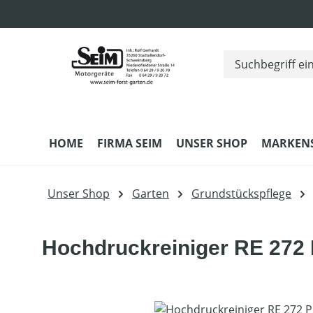
m Hauptinhalt springen
Zur Suche springen
Zur Hauptnavigation springen
HOME
FIRMA SEIM
UNSER SHOP
MARKEN
Unser Shop
Garten
Grundstückspflege
Hochdruckreiniger RE 272
Bildergalerie überspringen