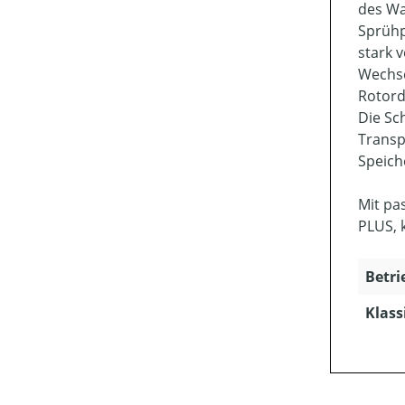
des Wa
Sprühp
stark 
Wechse
Rotord
Die Sc
Transp
Speich
Mit pa
PLUS, 
Betri
Klass