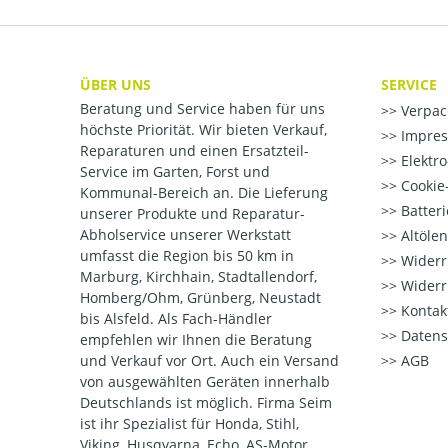
ÜBER UNS
SERVICE
Beratung und Service haben für uns
Verpac
höchste Priorität. Wir bieten Verkauf,
Impre
Reparaturen und einen Ersatzteil-
Elektr
Service im Garten, Forst und
Cookie-
Kommunal-Bereich an. Die Lieferung
Batter
unserer Produkte und Reparatur-
Abholservice unserer Werkstatt
Altöle
umfasst die Region bis 50 km in
Widerr
Marburg, Kirchhain, Stadtallendorf,
Widerr
Homberg/Ohm, Grünberg, Neustadt
Kontak
bis Alsfeld. Als Fach-Händler
Datens
empfehlen wir Ihnen die Beratung
und Verkauf vor Ort. Auch ein Versand
AGB
von ausgewählten Geräten innerhalb
Deutschlands ist möglich. Firma Seim
ist ihr Spezialist für Honda, Stihl,
Viking, Husqvarna, Echo, AS-Motor,