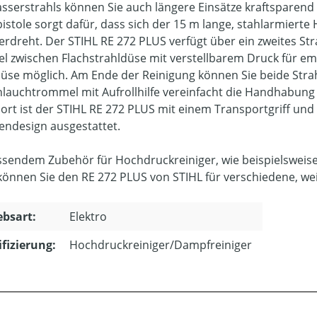
sserstrahls können Sie auch längere Einsätze kraftsparend 
istole sorgt dafür, dass sich der 15 m lange, stahlarmiert
verdreht. Der STIHL RE 272 PLUS verfügt über ein zweites Str
l zwischen Flachstrahldüse mit verstellbarem Druck für emp
üse möglich. Am Ende der Reinigung können Sie beide Strah
hlauchtrommel mit Aufrollhilfe vereinfacht die Handhabu
ort ist der STIHL RE 272 PLUS mit einem Transportgriff un
endesign ausgestattet.
ssendem Zubehör für Hochdruckreiniger, wie beispielsweise
können Sie den RE 272 PLUS von STIHL für verschiedene, we
ebsart:
Elektro
ifizierung:
Hochdruckreiniger/Dampfreiniger