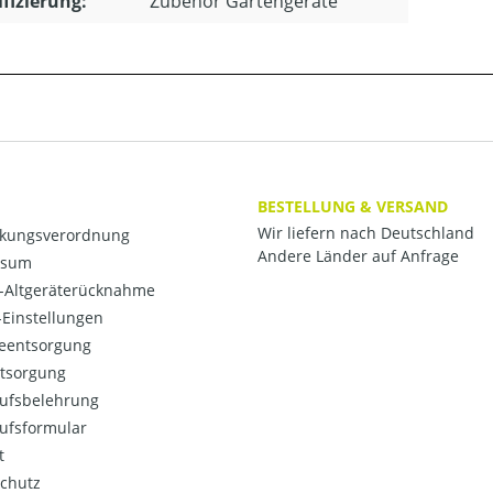
ifizierung:
Zubehör Gartengeräte
BESTELLUNG & VERSAND
Wir liefern nach Deutschland
kungsverordnung
Andere Länder auf Anfrage
ssum
o-Altgeräterücknahme
Einstellungen
ieentsorgung
ntsorgung
ufsbelehrung
ufsformular
t
chutz