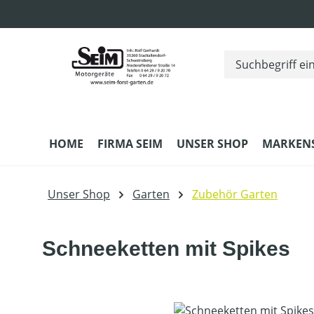
m Hauptinhalt springen
Zur Suche springen
Zur Hauptnavigation springen
HOME
FIRMA SEIM
UNSER SHOP
MARKEN
Unser Shop
Garten
Zubehör Garten
Schneeketten mit Spikes
Bildergalerie überspringen