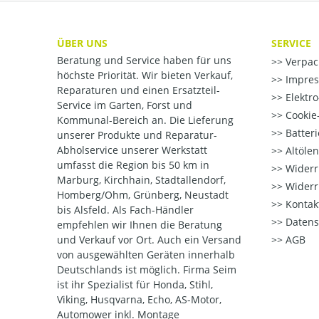
ÜBER UNS
SERVICE
Beratung und Service haben für uns
Verpac
höchste Priorität. Wir bieten Verkauf,
Impre
Reparaturen und einen Ersatzteil-
Elektr
Service im Garten, Forst und
Cookie-
Kommunal-Bereich an. Die Lieferung
Batter
unserer Produkte und Reparatur-
Abholservice unserer Werkstatt
Altöle
umfasst die Region bis 50 km in
Widerr
Marburg, Kirchhain, Stadtallendorf,
Widerr
Homberg/Ohm, Grünberg, Neustadt
Kontak
bis Alsfeld. Als Fach-Händler
Datens
empfehlen wir Ihnen die Beratung
und Verkauf vor Ort. Auch ein Versand
AGB
von ausgewählten Geräten innerhalb
Deutschlands ist möglich. Firma Seim
ist ihr Spezialist für Honda, Stihl,
Viking, Husqvarna, Echo, AS-Motor,
Automower inkl. Montage