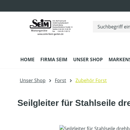
m Hauptinhalt springen
Zur Suche springen
Zur Hauptnavigation springen
HOME
FIRMA SEIM
UNSER SHOP
MARKEN
Unser Shop
Forst
Zubehör Forst
Seilgleiter für Stahlseile d
Bildergalerie überspringen