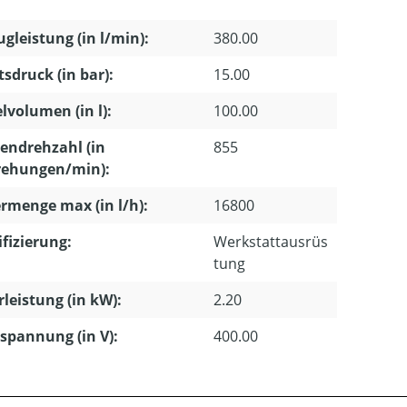
gleistung (in l/min):
380.00
tsdruck (in bar):
15.00
lvolumen (in l):
100.00
endrehzahl (in
855
ehungen/min):
rmenge max (in l/h):
16800
ifizierung:
Werkstattausrüs
tung
leistung (in kW):
2.20
pannung (in V):
400.00