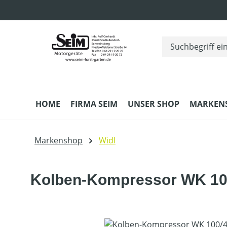
m Hauptinhalt springen
Zur Suche springen
Zur Hauptnavigation springen
HOME
FIRMA SEIM
UNSER SHOP
MARKEN
Markenshop
Widl
Kolben-Kompressor WK 10
Bildergalerie überspringen