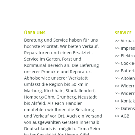
ÜBER UNS
SERVICE
Beratung und Service haben für uns
Verpac
höchste Priorität. Wir bieten Verkauf,
Impre
Reparaturen und einen Ersatzteil-
Elektr
Service im Garten, Forst und
Cookie-
Kommunal-Bereich an. Die Lieferung
Batter
unserer Produkte und Reparatur-
Abholservice unserer Werkstatt
Altöle
umfasst die Region bis 50 km in
Widerr
Marburg, Kirchhain, Stadtallendorf,
Widerr
Homberg/Ohm, Grünberg, Neustadt
Kontak
bis Alsfeld. Als Fach-Händler
Datens
empfehlen wir Ihnen die Beratung
und Verkauf vor Ort. Auch ein Versand
AGB
von ausgewählten Geräten innerhalb
Deutschlands ist möglich. Firma Seim
ist ihr Spezialist für Honda, Stihl,