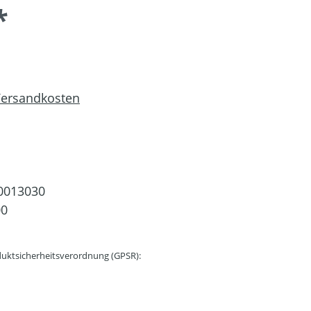
*
 Versandkosten
0013030
00
uktsicherheitsverordnung (GPSR):