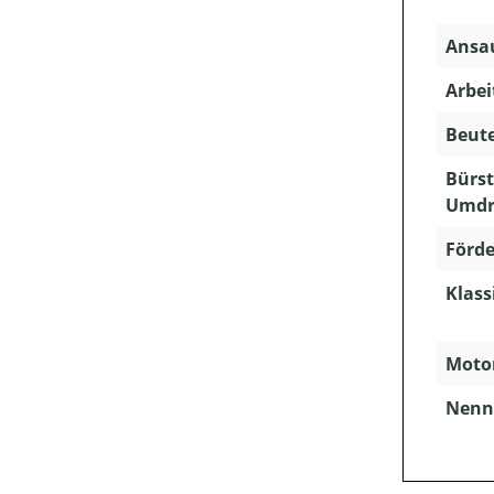
Ansau
Arbei
Beute
Bürst
Umdr
Förde
Klass
Motor
Nenns