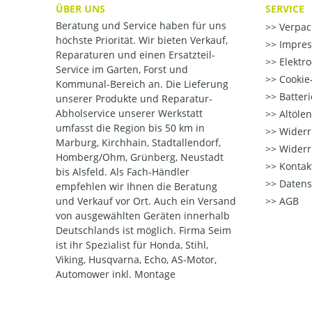
ÜBER UNS
SERVICE
Beratung und Service haben für uns
Verpac
höchste Priorität. Wir bieten Verkauf,
Impre
Reparaturen und einen Ersatzteil-
Elektr
Service im Garten, Forst und
Cookie-
Kommunal-Bereich an. Die Lieferung
Batter
unserer Produkte und Reparatur-
Abholservice unserer Werkstatt
Altöle
umfasst die Region bis 50 km in
Widerr
Marburg, Kirchhain, Stadtallendorf,
Widerr
Homberg/Ohm, Grünberg, Neustadt
Kontak
bis Alsfeld. Als Fach-Händler
Datens
empfehlen wir Ihnen die Beratung
und Verkauf vor Ort. Auch ein Versand
AGB
von ausgewählten Geräten innerhalb
Deutschlands ist möglich. Firma Seim
ist ihr Spezialist für Honda, Stihl,
Viking, Husqvarna, Echo, AS-Motor,
Automower inkl. Montage