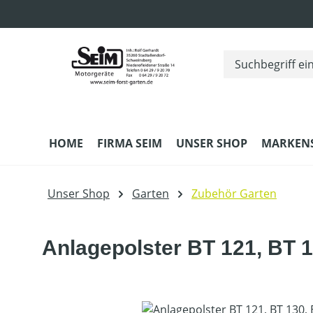
m Hauptinhalt springen
Zur Suche springen
Zur Hauptnavigation springen
HOME
FIRMA SEIM
UNSER SHOP
MARKEN
Unser Shop
Garten
Zubehör Garten
Anlagepolster BT 121, BT 1
Bildergalerie überspringen