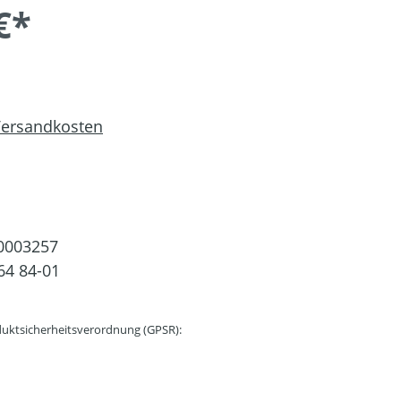
€*
 Versandkosten
0003257
64 84-01
uktsicherheitsverordnung (GPSR):