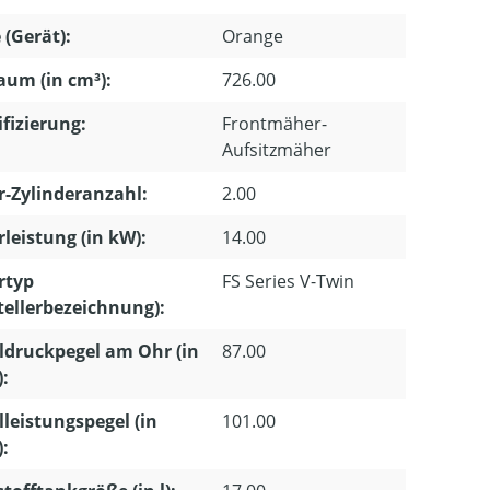
 (Gerät):
Orange
um (in cm³):
726.00
ifizierung:
Frontmäher-
Aufsitzmäher
-Zylinderanzahl:
2.00
leistung (in kW):
14.00
rtyp
FS Series V-Twin
tellerbezeichnung):
ldruckpegel am Ohr (in
87.00
):
lleistungspegel (in
101.00
):