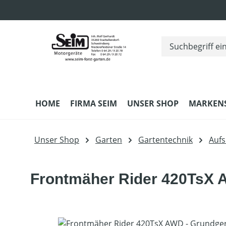
m Hauptinhalt springen
Zur Suche springen
Zur Hauptnavigation springen
HOME
FIRMA SEIM
UNSER SHOP
MARKEN
Unser Shop
Garten
Gartentechnik
Aufs
Frontmäher Rider 420TsX 
Bildergalerie überspringen