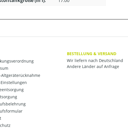
stofftankgröße (in l):
17.00
BESTELLUNG & VERSAND
Wir liefern nach Deutschland
kungsverordnung
Andere Länder auf Anfrage
ssum
o-Altgeräterücknahme
Einstellungen
ieentsorgung
ntsorgung
ufsbelehrung
ufsformular
t
chutz