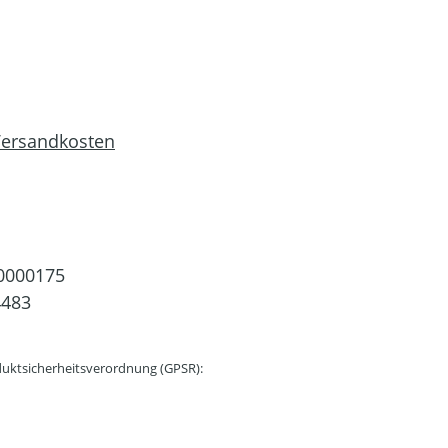
 Versandkosten
0000175
4483
uktsicherheitsverordnung (GPSR):