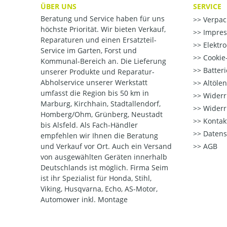
ÜBER UNS
SERVICE
Beratung und Service haben für uns
Verpac
höchste Priorität. Wir bieten Verkauf,
Impre
Reparaturen und einen Ersatzteil-
Elektr
Service im Garten, Forst und
Cookie-
Kommunal-Bereich an. Die Lieferung
Batter
unserer Produkte und Reparatur-
Abholservice unserer Werkstatt
Altöle
umfasst die Region bis 50 km in
Widerr
Marburg, Kirchhain, Stadtallendorf,
Widerr
Homberg/Ohm, Grünberg, Neustadt
Kontak
bis Alsfeld. Als Fach-Händler
Datens
empfehlen wir Ihnen die Beratung
und Verkauf vor Ort. Auch ein Versand
AGB
von ausgewählten Geräten innerhalb
Deutschlands ist möglich. Firma Seim
ist ihr Spezialist für Honda, Stihl,
Viking, Husqvarna, Echo, AS-Motor,
Automower inkl. Montage