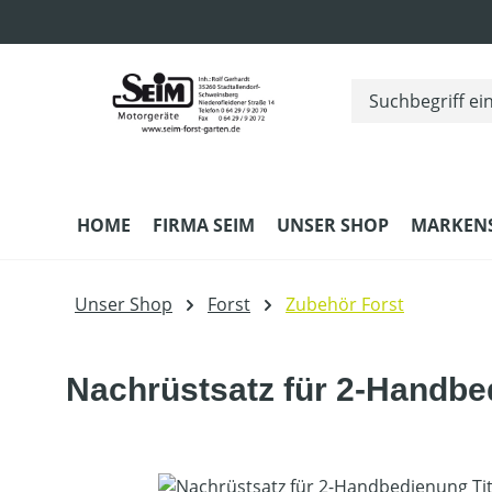
m Hauptinhalt springen
Zur Suche springen
Zur Hauptnavigation springen
HOME
FIRMA SEIM
UNSER SHOP
MARKEN
Unser Shop
Forst
Zubehör Forst
Nachrüstsatz für 2-Handbe
Bildergalerie überspringen