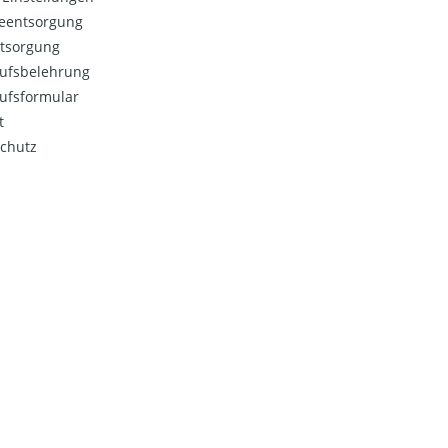
ieentsorgung
ntsorgung
ufsbelehrung
ufsformular
t
chutz