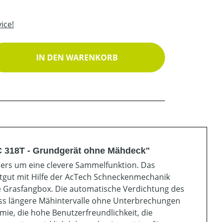
ice!
ib den gewünschten Wert ein oder benutz
IN DEN WARENKORB
C 318T - Grundgerät ohne Mähdeck"
iders um eine clevere Sammelfunktion. Das
ttgut mit Hilfe der AcTech Schneckenmechanik
e Grasfangbox. Die automatische Verdichtung des
ass längere Mähintervalle ohne Unterbrechungen
ie, die hohe Benutzerfreundlichkeit, die