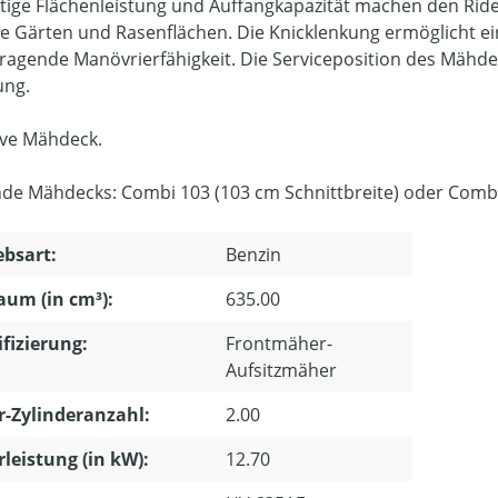
tige Flächenleistung und Auffangkapazität machen den Rider 
e Gärten und Rasenflächen. Die Knicklenkung ermöglicht e
ragende Manövrierfähigkeit. Die Serviceposition des Mähd
ung.
ive Mähdeck.
de Mähdecks: Combi 103 (103 cm Schnittbreite) oder Combi 
ebsart:
Benzin
um (in cm³):
635.00
ifizierung:
Frontmäher-
Aufsitzmäher
-Zylinderanzahl:
2.00
leistung (in kW):
12.70