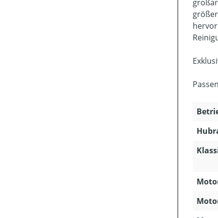
großar
größer
hervor
Reinig
Exklus
Passen
Betri
Hubra
Klass
Motor
Motor