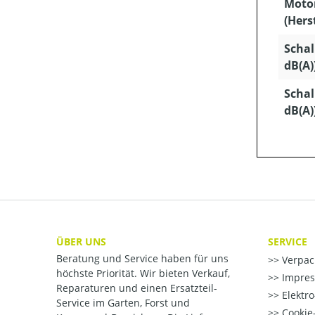
Moto
(Hers
Schal
dB(A)
Schal
dB(A)
ÜBER UNS
SERVICE
Beratung und Service haben für uns
Verpac
höchste Priorität. Wir bieten Verkauf,
Impre
Reparaturen und einen Ersatzteil-
Elektr
Service im Garten, Forst und
Cookie-