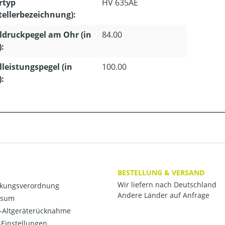
rtyp
HV 635AE
tellerbezeichnung):
ldruckpegel am Ohr (in
84.00
):
lleistungspegel (in
100.00
):
BESTELLUNG & VERSAND
Wir liefern nach Deutschland
kungsverordnung
Andere Länder auf Anfrage
ssum
o-Altgeräterücknahme
Einstellungen