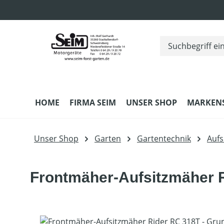
m Hauptinhalt springen
Zur Suche springen
Zur Hauptnavigation springen
HOME
FIRMA SEIM
UNSER SHOP
MARKEN
Unser Shop
Garten
Gartentechnik
Aufs
Frontmäher-Aufsitzmäher 
Bildergalerie überspringen