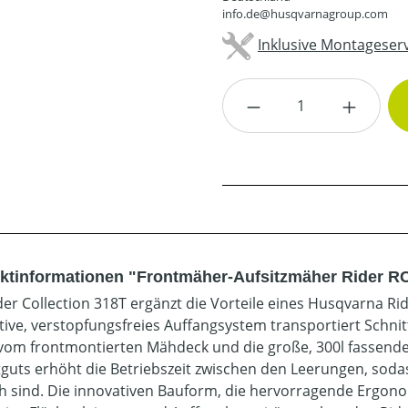
info.de@husqvarnagroup.com
Inklusive Montageserv
Produkt Anzahl: G
ktinformationen "Frontmäher-Aufsitzmäher Rider R
der Collection 318T ergänzt die Vorteile eines Husqvarna R
tive, verstopfungsfreies Auffangsystem transportiert Schni
 vom frontmontierten Mähdeck und die große, 300l fassend
tguts erhöht die Betriebszeit zwischen den Leerungen, sod
h sind. Die innovativen Bauform, die hervorragende Ergonom