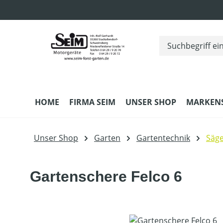
m Hauptinhalt springen
Zur Suche springen
Zur Hauptnavigation springen
HOME
FIRMA SEIM
UNSER SHOP
MARKEN
Unser Shop
Garten
Gartentechnik
Säg
Gartenschere Felco 6
Bildergalerie überspringen