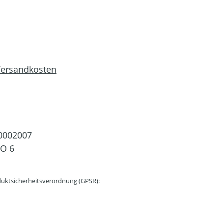
 Versandkosten
0002007
O 6
uktsicherheitsverordnung (GPSR):