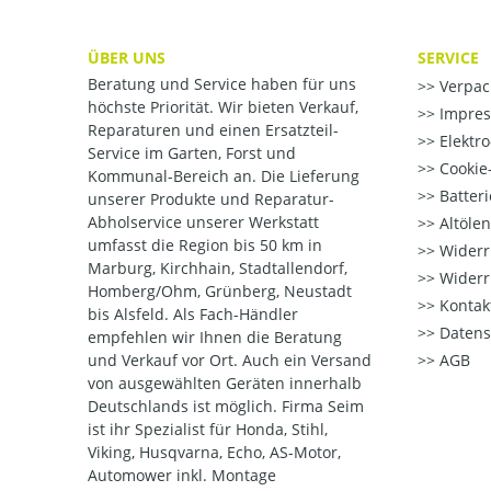
ÜBER UNS
SERVICE
Beratung und Service haben für uns
Verpac
höchste Priorität. Wir bieten Verkauf,
Impre
Reparaturen und einen Ersatzteil-
Elektr
Service im Garten, Forst und
Cookie-
Kommunal-Bereich an. Die Lieferung
Batter
unserer Produkte und Reparatur-
Abholservice unserer Werkstatt
Altöle
umfasst die Region bis 50 km in
Widerr
Marburg, Kirchhain, Stadtallendorf,
Widerr
Homberg/Ohm, Grünberg, Neustadt
Kontak
bis Alsfeld. Als Fach-Händler
Datens
empfehlen wir Ihnen die Beratung
und Verkauf vor Ort. Auch ein Versand
AGB
von ausgewählten Geräten innerhalb
Deutschlands ist möglich. Firma Seim
ist ihr Spezialist für Honda, Stihl,
Viking, Husqvarna, Echo, AS-Motor,
Automower inkl. Montage