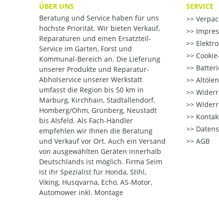
ÜBER UNS
SERVICE
Beratung und Service haben für uns
Verpac
höchste Priorität. Wir bieten Verkauf,
Impre
Reparaturen und einen Ersatzteil-
Elektr
Service im Garten, Forst und
Cookie-
Kommunal-Bereich an. Die Lieferung
Batter
unserer Produkte und Reparatur-
Abholservice unserer Werkstatt
Altöle
umfasst die Region bis 50 km in
Widerr
Marburg, Kirchhain, Stadtallendorf,
Widerr
Homberg/Ohm, Grünberg, Neustadt
Kontak
bis Alsfeld. Als Fach-Händler
Datens
empfehlen wir Ihnen die Beratung
und Verkauf vor Ort. Auch ein Versand
AGB
von ausgewählten Geräten innerhalb
Deutschlands ist möglich. Firma Seim
ist ihr Spezialist für Honda, Stihl,
Viking, Husqvarna, Echo, AS-Motor,
Automower inkl. Montage