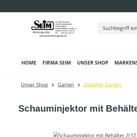
m Hauptinhalt springen
Zur Suche springen
Zur Hauptnavigation springen
HOME
FIRMA SEIM
UNSER SHOP
MARKEN
Unser Shop
Garten
Zubehör Garten
Schauminjektor mit Behälte
Bildergalerie überspringen