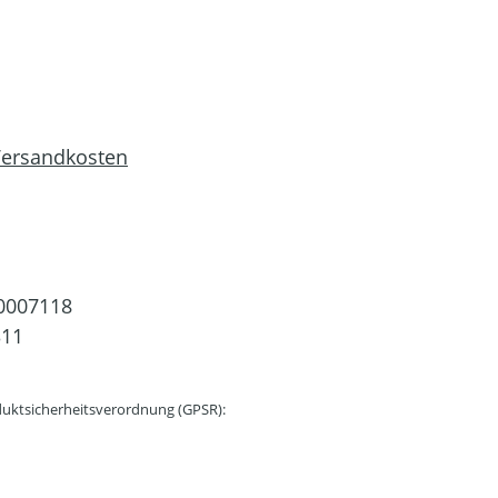
 Versandkosten
0007118
311
uktsicherheitsverordnung (GPSR):