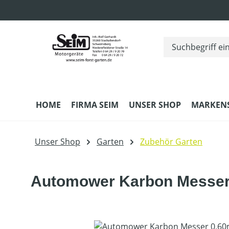
m Hauptinhalt springen
Zur Suche springen
Zur Hauptnavigation springen
HOME
FIRMA SEIM
UNSER SHOP
MARKEN
Unser Shop
Garten
Zubehör Garten
Automower Karbon Messer
Bildergalerie überspringen